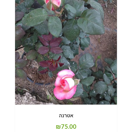
אטרנה
₪
75.00