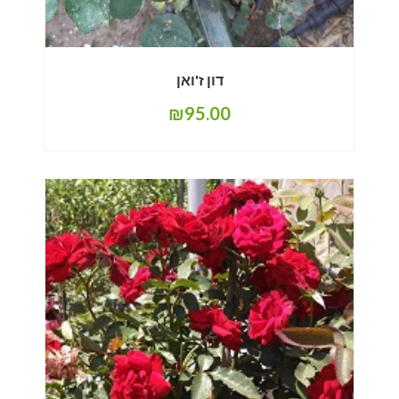
דון ז'ואן
₪
95.00