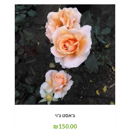
ג'אסט ג'וי
₪
150.00