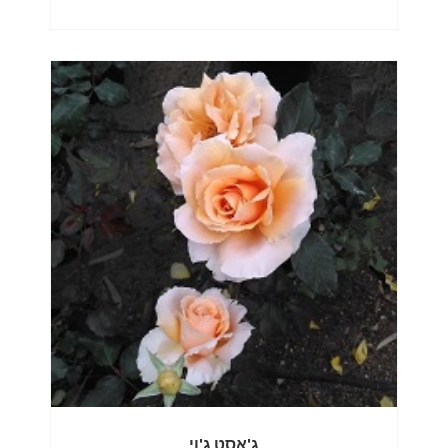
ג'אסט ג'וי