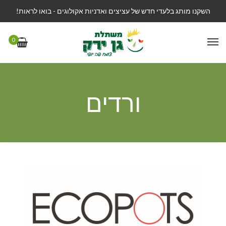
השקנו מותג בלעדי חדש של עציצים ואדניות אקולוגים - בואו לראות!
0
ורדים