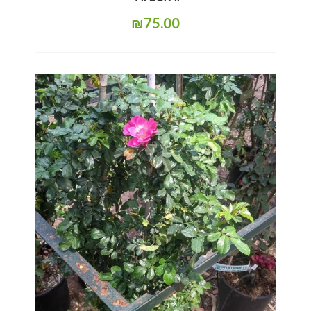
₪
75.00