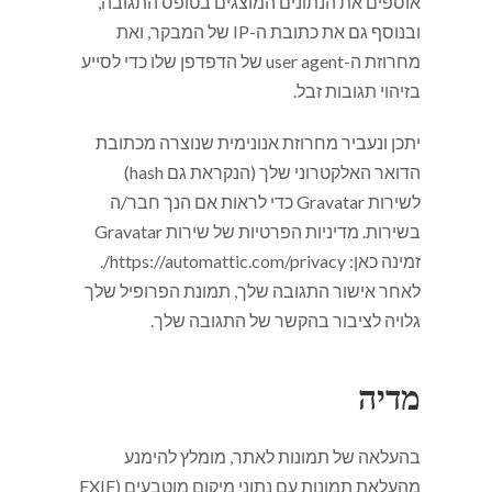
אוספים את הנתונים המוצגים בטופס התגובה,
ובנוסף גם את כתובת ה-IP של המבקר, ואת
מחרוזת ה-user agent של הדפדפן שלו כדי לסייע
בזיהוי תגובות זבל.
יתכן ונעביר מחרוזת אנונימית שנוצרה מכתובת
הדואר האלקטרוני שלך (הנקראת גם hash)
לשירות Gravatar כדי לראות אם הנך חבר/ה
בשירות. מדיניות הפרטיות של שירות Gravatar
זמינה כאן: https://automattic.com/privacy/.
לאחר אישור התגובה שלך, תמונת הפרופיל שלך
גלויה לציבור בהקשר של התגובה שלך.
מדיה
בהעלאה של תמונות לאתר, מומלץ להימנע
מהעלאת תמונות עם נתוני מיקום מוטבעים (EXIF