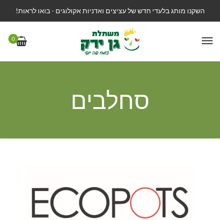
השקנו מותג בלעדי חדש של עציצים ואדניות אקולוגים - בואו לראות!
0
סחלבים