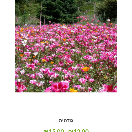
גודטיה
₪
15.00
₪
12.00
–