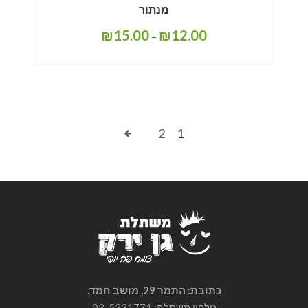
מנתור
₪
15.00
₪
12.00
–
2
1
כתובת: התמר 29, מושב חמד.
טלפון משתלה: 03-5331771