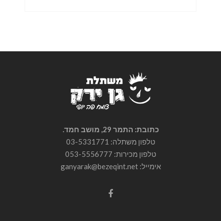
כתובת: התמר 29, מושב חמד.
טלפון משתלה: 03-5331771
טלפון מכירות:
053-5556777
אימייל: ganyarak@bezeqint.net