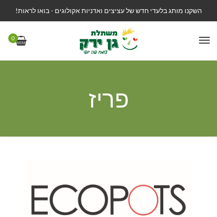
השקנו מותג בלעדי חדש של עציצים ואדניות אקולוגים - בואו לראות!
0
פריז