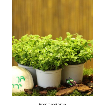
זעתר (אזוב מצוי)