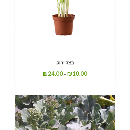
בצל ירוק
₪
24.00
₪
10.00
–