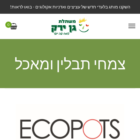
השקנו מותג בלעדי חדש של עציצים ואדניות אקולוגים - בואו לראות!
0
צמחי תבלין ומאכל