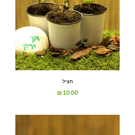
חציל
₪
10.00