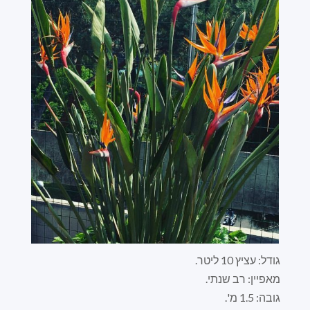
גודל: עציץ 10 ליטר.
מאפיין: רב שנתי.
גובה: 1.5 מ'.