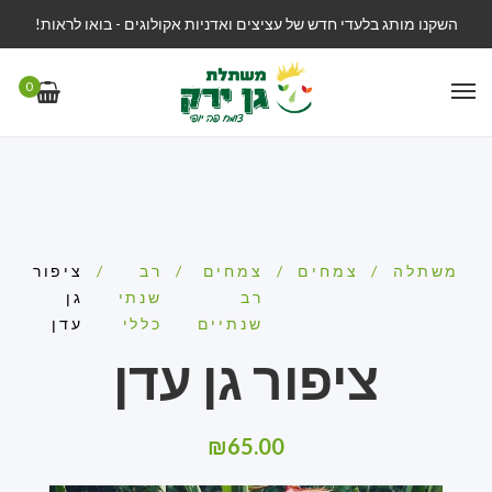
השקנו מותג בלעדי חדש של עציצים ואדניות אקולוגים - בואו לראות!
0
משתלה
/
צמחים
/
צמחים
/
רב
/
ציפור
רב
שנתי
גן
שנתיים
כללי
עדן
ציפור גן עדן
₪
65.00