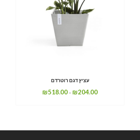
עציץ דגם רוטרדם
₪
518.00
₪
204.00
–