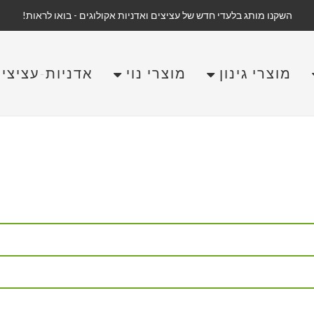
השקנו מותג בלעדי חדש של עציצים ואדניות אקולוגים - בואו לראות!
מוצרי גינון
מוצרי נוי
אדניות-עציצים-OPOTS