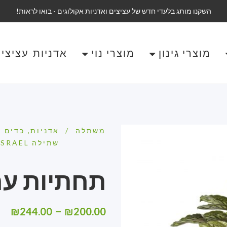
השקנו מותג בלעדי חדש של עציצים ואדניות אקולוגים - בואו לראות!
מוצרי גינון
מוצרי נוי
אדניות-עציצים-OPOTS
משתלה
/
אדניות, כדים ל
שתילה ECOPOTS ISRAEL
תחתיות עם
–
₪
244.00
₪
200.00