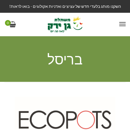
השקנו מותג בלעדי חדש של עציצים ואדניות אקולוגים - בואו לראות!
0
בריסל