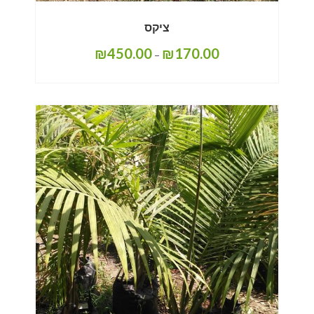
ציקס
₪
450.00
₪
170.00
–