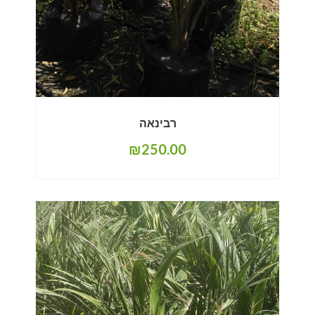
רבינאה
₪
250.00