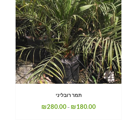
תמר רובליני
₪
280.00
₪
180.00
–