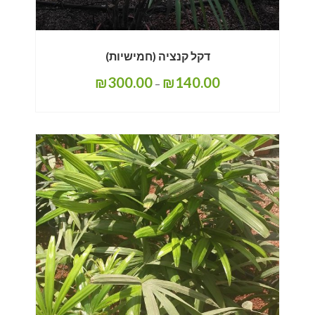
דקל קנציה (חמישיות)
₪
300.00
₪
140.00
–