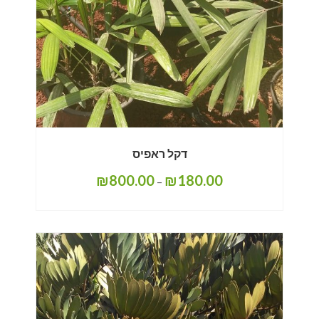
דקל ראפיס
₪
800.00
₪
180.00
–