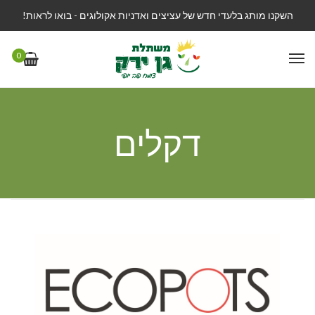
השקנו מותג בלעדי חדש של עציצים ואדניות אקולוגים - בואו לראות!
0
דקלים