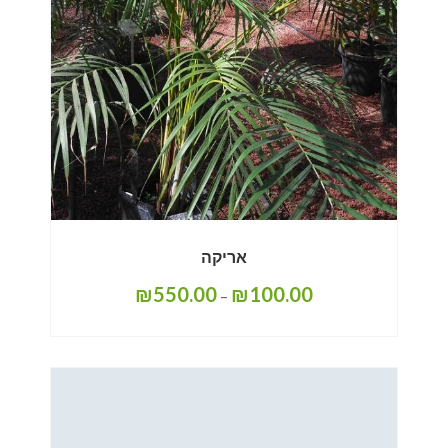
אריקה
₪
550.00
₪
100.00
–