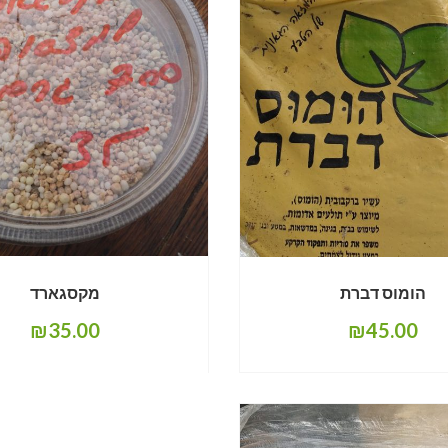
הומוס דברת
מקסגארד
₪
35.00
₪
45.00