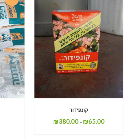
קונפידור
₪
380.00
₪
65.00
–