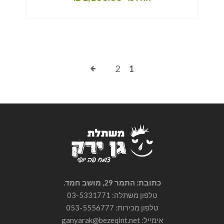
2
1
כתובת: התמר 29, מושב חמד.
טלפון משתלה: 03-5331771
טלפון מכירות:
053-5556777
אימייל: ganyarak@bezeqint.net