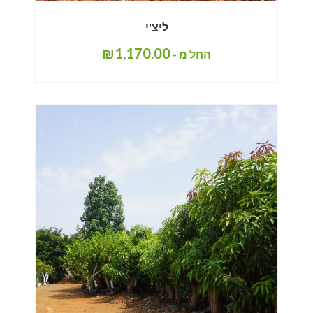
ליצ'י
₪
1,170.00
החל מ -