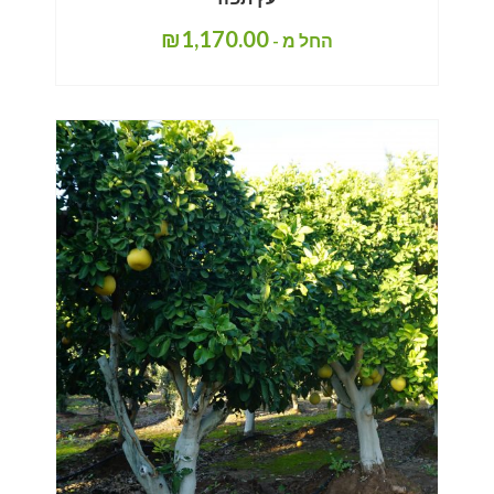
₪
1,170.00
החל מ -