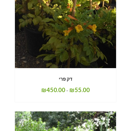
דק פרי
₪
450.00
₪
55.00
–