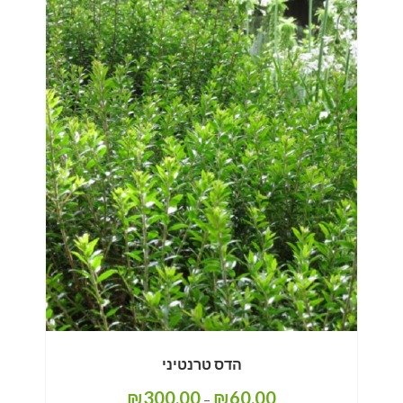
הדס טרנטיני
₪
300.00
₪
60.00
–