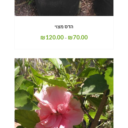
הדס מצוי
₪
120.00
₪
70.00
–