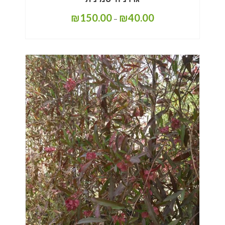
₪
150.00
₪
40.00
–