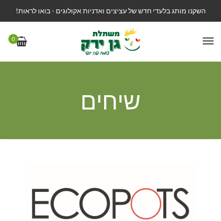
השקנו מותג בלעדי חדש של עציצים ואדניות אקולוגים - בואו לראות!
0
שיחים