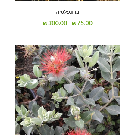
ברונפלסיה
₪
300.00
₪
75.00
–